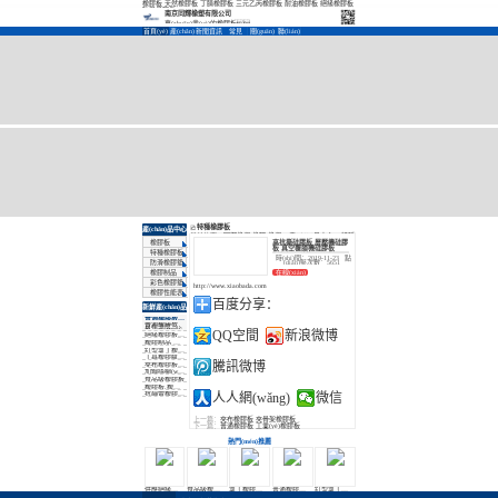
橡膠板 天然橡膠板 丁腈橡膠板 三元乙丙橡膠板 耐油橡膠板 絕緣橡膠板
防滑橡膠板
南京同輝橡塑有限公司
專(zhuān)業(yè)的橡膠板、橡膠制品生產(chǎn)加工企業(yè)
全國服務(wù)咨詢(xún)熱線(xiàn)
首頁(yè)
產(chǎn)
新聞資訊
常見
關(guān)
聯(lián)
18118855800
品中心
(jiàn)問
于我們
系我們
(wèn)題
特種橡膠板
產(chǎn)品中心
當前位置：
同輝橡塑 橡膠 橡塑
>
產(chǎn)品中心
>
特種橡膠板
橡膠板
高抗撕硅膠板 層壓機硅膠
板 真空覆膜機硅膠板
特種橡膠板
時(shí)間：2019-11-23
點
(diǎn)擊次數：5651
防滑橡膠墊
在線(xiàn)
橡膠制品
咨詢(xún)
彩色橡膠墊
http://www.xiaobada.com
橡膠性能表
百度分享：
新鮮產(chǎn)品
普通橡膠板 工業(yè)橡膠板
普通橡膠板：
可在溫度
為-20°~+80℃
QQ空間
新浪微博
的環(huán)境
絕緣橡膠板 配電房橡膠板
中工作。產
(chǎn)品規
橡膠制品 橡膠墊 包膠輪定制
格：
1~80mmx100~2000mm；
產(chǎn)品色
釘型氯丁橡膠減震板 橡膠支座
澤：黑
色；產
丁基橡膠膩子 丁基阻尼片
(chǎn)品用
騰訊微博
途：可用于防
夾布橡膠板 夾骨架橡膠板
水、抗
震、密
加鋼絲網(wǎng)橡膠板 夾不銹鋼網(wǎng)膠板 夾銅絲網(wǎng)橡膠板
封等場
(chǎng)合的
食品級橡膠板
鋪墊和沖制墊
圈、密封條
橡膠板,橡膠性能檢測方法
等?？
蔀榭蛻?hù)定
制不同規格和
人人網(wǎng)
微信
抗靜電橡膠板 防靜電橡膠板 導靜電橡膠板
性能要求的普
通橡膠板? ?
? ??橡膠板是
以各種橡膠為
主要材料材
料，按性
能要求設計不
上一篇：
夾布橡膠板 夾骨架橡膠板
同配
方，
下一篇：
普通橡膠板 工業(yè)橡膠板
加入硫化
劑、
補強
劑、軟
化劑等加工成
熱門(mén)推薦
混煉
膠，
經(jīng)壓延
出
片，
用平板硫化機
硫化或鼓式硫
化機加溫加壓
連續硫化而制
成的具有一定
厚度和較大面
積的平面或帶
花紋橡膠產
(chǎn)
供應絕緣橡膠板 絕緣膠板 絕緣膠墊
食品級橡膠板
氯丁橡膠板 氯丁橡膠墊
普通橡膠板 工業(yè)橡膠板
釘型氯丁橡膠減震板 橡膠支座
品。
1、
按材質